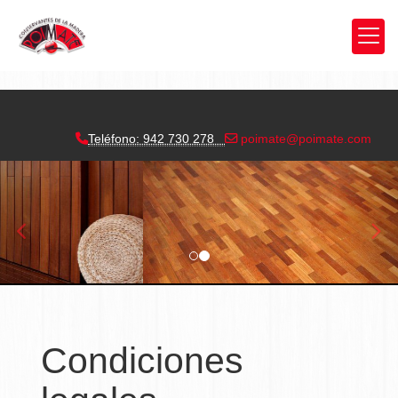
Tratamientos de madera
Teléfono: 942 730 278
poimate
poimate.com
prev
nex
Condiciones