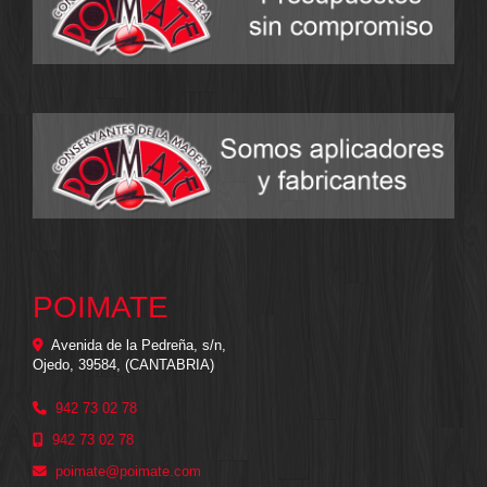
POIMATE
Avenida de la Pedreña, s/n,
Ojedo
,
39584
,
(CANTABRIA)
942 73 02 78
942 73 02 78
poimate
poimate.com